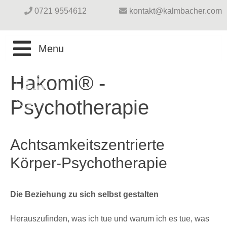
0721 9554612
kontakt@kalmbacher.com
START
Hakomi® -
PAARTHERAPIE
Psychotherapie
SEXUALTHERAPIE
PAARBERATUNG
Achtsamkeitszentrierte
PSYCHOTHERAPIE
SEXUALBERATUNG
Körper-Psychotherapie
SEMINARE
Die Beziehung zu sich selbst gestalten
ÜBER MICH
Herauszufinden, was ich tue und warum ich es tue, was